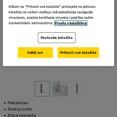
Klikom na “Prihvati sve kolačiće” pristajete na pohranu
kolačića na vašem uređaju radi poboljšanja navigacije
stranicom, analize korištenja stranice i podrške našim
marketinškim aktivnostima.
Pravila o kolačićima
Postavke kolačića
Odbij sve
Prihvati sve kolačiće
Fleksibilan
Štedi prostor
Zidna montaža