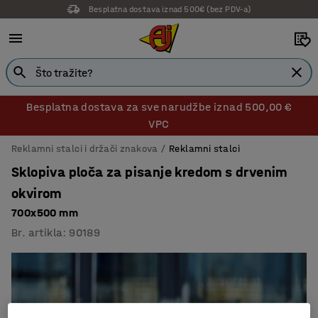
Besplatna dostava iznad 500€ (bez PDV-a)
Besplatna dostava za sve narudžbe iznad 500,00 €
VPC
Reklamni stalci i držači znakova
Reklamni stalci
Sklopiva ploča za pisanje kredom s drvenim
okvirom
700x500 mm
Br. artikla
:
90189