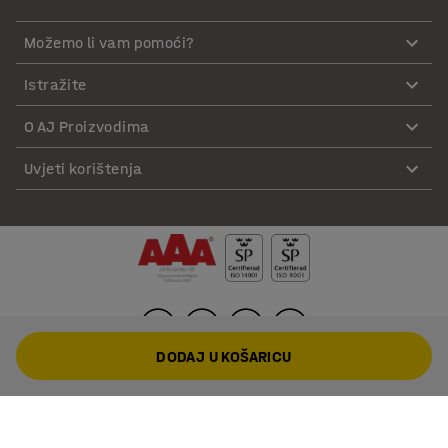
Možemo li vam pomoći?
Istražite
O AJ Proizvodima
Uvjeti korištenja
DODAJ U KOŠARICU