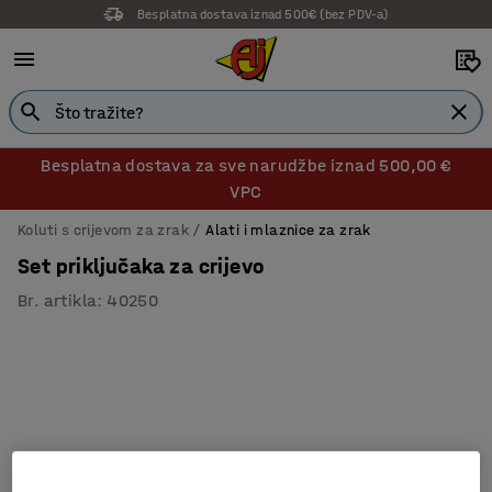
Besplatna dostava iznad 500€ (bez PDV-a)
Besplatna dostava za sve narudžbe iznad 500,00 €
VPC
Koluti s crijevom za zrak
Alati i mlaznice za zrak
Set priključaka za crijevo
Br. artikla
:
40250