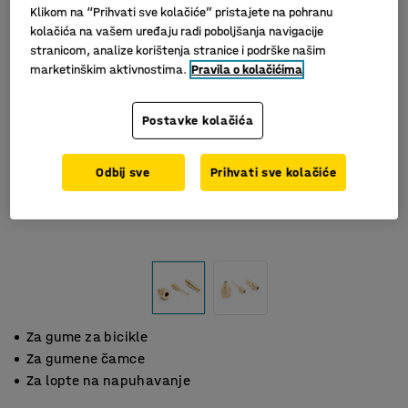
Klikom na “Prihvati sve kolačiće” pristajete na pohranu
kolačića na vašem uređaju radi poboljšanja navigacije
stranicom, analize korištenja stranice i podrške našim
marketinškim aktivnostima.
Pravila o kolačićima
Postavke kolačića
Odbij sve
Prihvati sve kolačiće
Za gume za bicikle
Za gumene čamce
Za lopte na napuhavanje