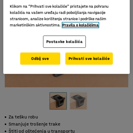
Klikom na “Prihvati sve kolačiće” pristajete na pohranu
kolačića na vašem uređaju radi poboljšanja navigacije
stranicom, analize korištenja stranice i podrške našim
marketinškim aktivnostima.
Pravila o kolačićima
Postavke kolačića
Odbij sve
Prihvati sve kolačiće
Za tešku robu
Smanjuje trošenje trake
Štiti od oštećenja u transportu