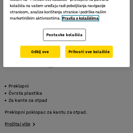
kolačića na vašem uređaju radi poboljšanja navigacije
stranicom, analize korištenja stranice i podrške našim
marketinškim aktivnostima.
Pravila o kolačićima
Postavke kolačića
Odbij sve
Prihvati sve kolačiće
Preklopni
Čvrsta plastika
Za kante za otpad
Preklopni poklopac za kantu za otpad.
Pročitaj više