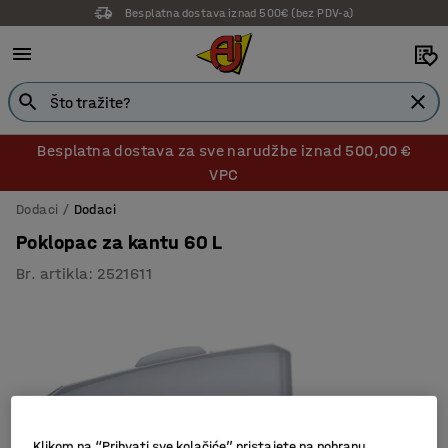
Besplatna dostava iznad 500€ (bez PDV-a)
Besplatna dostava za sve narudžbe iznad 500,00 €
VPC
Dodaci
Dodaci
Poklopac za kantu 60 L
Br. artikla
:
2521611
Klikom na “Prihvati sve kolačiće” pristajete na pohranu