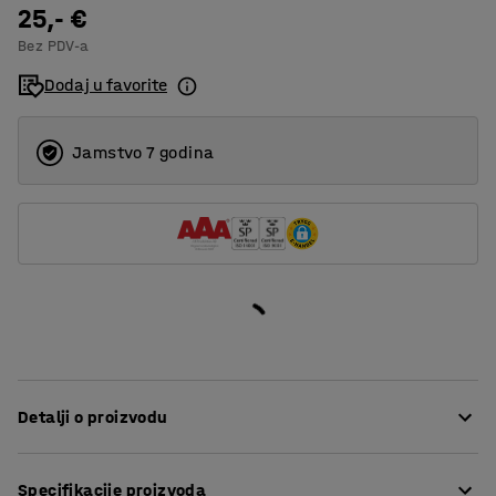
25,- €
Bez PDV-a
Dodaj u favorite
Jamstvo 7 godina
Detalji o proizvodu
Opremite svoju kantu za smeće praktičnim poklopcem.
Specifikacije proizvoda
Poklopac je dizajniran za kantu za otpad od 60 L i