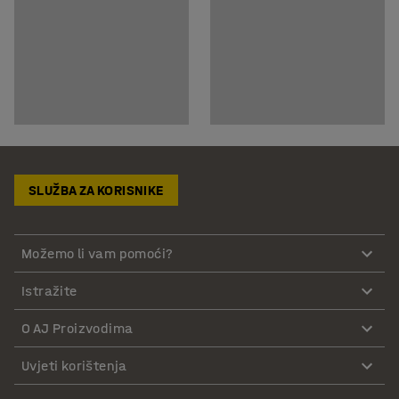
SLUŽBA ZA KORISNIKE
Možemo li vam pomoći?
Istražite
O AJ Proizvodima
Uvjeti korištenja