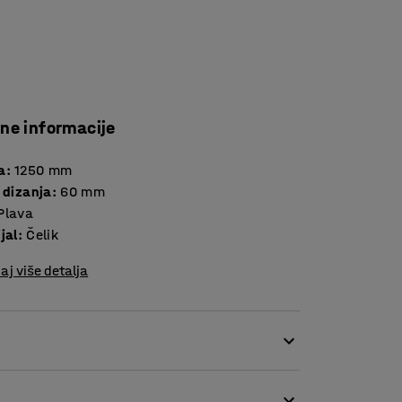
čne informacije
a
:
1250
mm
 dizanja
:
60
mm
Plava
jal
:
Čelik
aj više detalja
 teških predmeta poput strojeva. Podizni dio
 Poluga je idealna za korištenje u kombinaciji