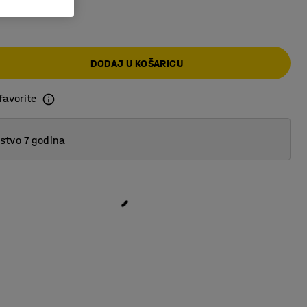
DODAJ U KOŠARICU
favorite
tvo 7 godina