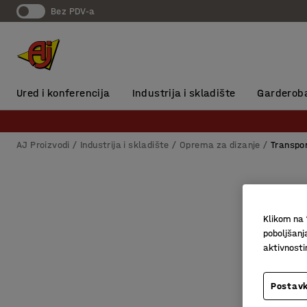
Bez PDV-a
Ured i konferencija
Industrija i skladište
Garderob
AJ Proizvodi
Industrija i skladište
Oprema za dizanje
Transpo
Klikom na 
poboljšanj
aktivnost
Postavk