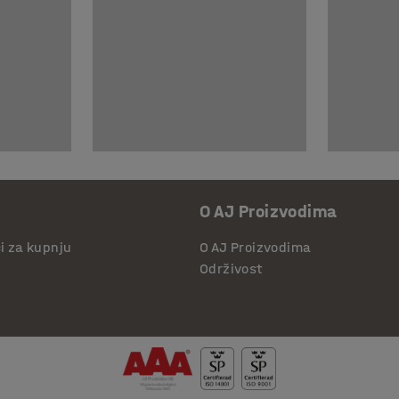
O AJ Proizvodima
či za kupnju
O AJ Proizvodima
Održivost