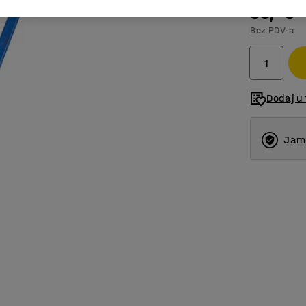
66,- €
Bez PDV-a
Dodaj u 
Jams