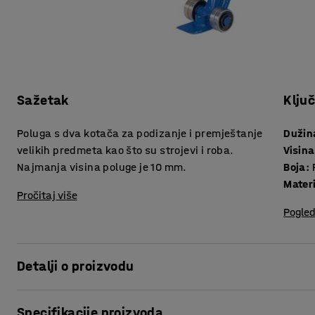
Sažetak
Klju
Poluga s dva kotača za podizanje i premještanje
Dužin
velikih predmeta kao što su strojevi i roba.
Visina
Najmanja visina poluge je 10 mm.
Boja
:
Materi
Pročitaj više
Pogled
Detalji o proizvodu
Poluga je dizajnirana za podizanje i premještanje velikih i
Specifikacije proizvoda
lako ulazi ispod tereta s malim ili bez razmaka od podloge.