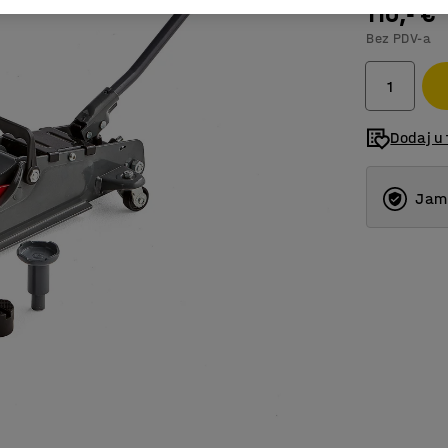
110,- €
Bez PDV-a
Dodaj u 
Jams