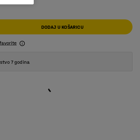
DODAJ U KOŠARICU
favorite
tvo 7 godina