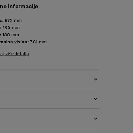
čne informacije
a
:
572
mm
:
134
mm
:
180
mm
malna visina
:
381
mm
aj više detalja