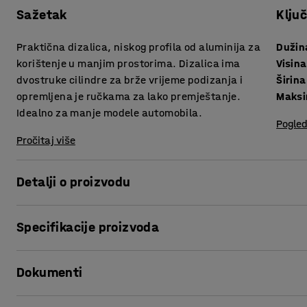
Sažetak
Klju
Praktična dizalica, niskog profila od aluminija za
Dužin
korištenje u manjim prostorima. Dizalica ima
Visina
dvostruke cilindre za brže vrijeme podizanja i
Širina
opremljena je ručkama za lako premještanje.
Maksi
Idealno za manje modele automobila.
Pogled
Pročitaj više
Detalji o proizvodu
Brzo podizanje, niska dizalica za manje prostore.
Specifikacije proizvoda
Dizalica je odobrena prema TÜV/GS.
Dužina
:
572
mm
Dokumenti
Visina
:
134
mm
Širina
:
180
mm