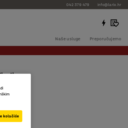
042 379 479
info@larix.hr
Naše usluge
Preporučujemo
izalica
di
40174
inškim
izanje
il
ve kolačiće
vljanje