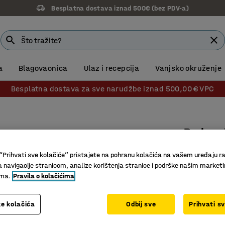
Besplatna dostava iznad 500€ (bez PDV-a)
a
Blagovaonica
Ulaz i recepcija
Vanjsko okruženje
Besplatna dostava za sve narudžbe iznad 500,00 € VPC
Podna d
2500 kg
“Prihvati sve kolačiće” pristajete na pohranu kolačića na vašem uređaju ra
Br. artikla
:
a navigacije stranicom, analize korištenja stranice i podrške našim market
ima.
Pravila o kolačićima
Brzo pod
Niski prof
e kolačića
Odbij sve
Prihvati s
Lako upra