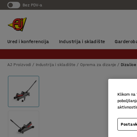
Bez PDV-a
Ured i konferencija
Industrija i skladište
Garderob
AJ Proizvodi
Industrija i skladište
Oprema za dizanje
Dizalice
Klikom na 
poboljšanj
aktivnost
Postavk