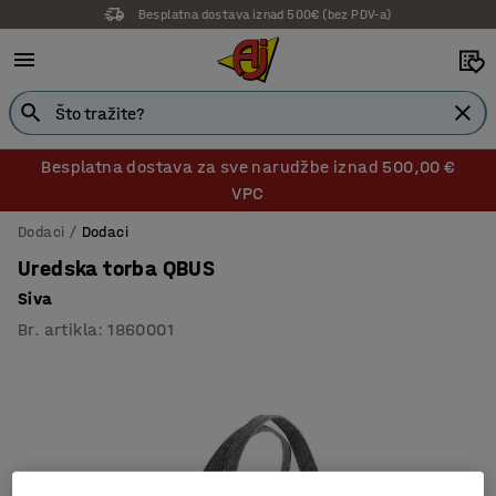
Besplatna dostava iznad 500€ (bez PDV-a)
14 dana prava na povrat
Besplatna dostava za sve narudžbe iznad 500,00 €
VPC
Dodaci
Dodaci
Uredska torba QBUS
Siva
Br. artikla
:
1860001