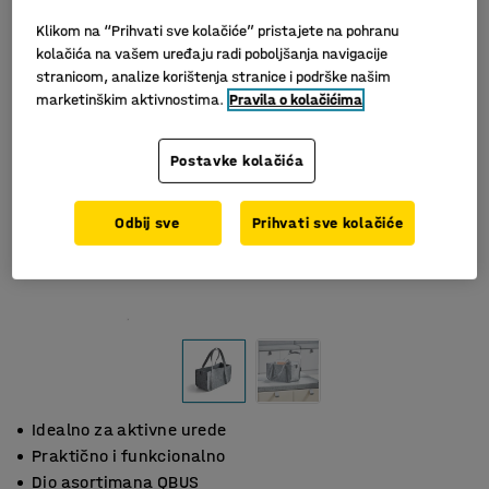
Klikom na “Prihvati sve kolačiće” pristajete na pohranu
kolačića na vašem uređaju radi poboljšanja navigacije
stranicom, analize korištenja stranice i podrške našim
marketinškim aktivnostima.
Pravila o kolačićima
Postavke kolačića
Odbij sve
Prihvati sve kolačiće
Idealno za aktivne urede
Praktično i funkcionalno
Dio asortimana QBUS