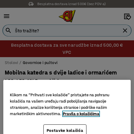
Besplatna dostava iznad 500€ (bez PDV-a)
Besplatna dostava za sve narudžbe iznad 500,00 €
VPC
Stolovi
Govornice i pultovi
Mobilna katedra s dvije ladice i ormarićem
460x450x1045 mm, bijela
Br. artikla
:
374113
Klikom na “Prihvati sve kolačiće” pristajete na pohranu
kolačića na vašem uređaju radi poboljšanja navigacije
stranicom, analize korištenja stranice i podrške našim
marketinškim aktivnostima.
Pravila o kolačićima
Postavke kolačića