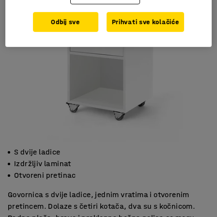
Odbij sve
Prihvati sve kolačiće
S dvije ladice
Izdržljiv laminat
Otvoreni pretinac
Govornica s dvije ladice, jednim vratima i otvorenim
pretincem. Dolaze s četiri kotača, dva su s kočnicom.