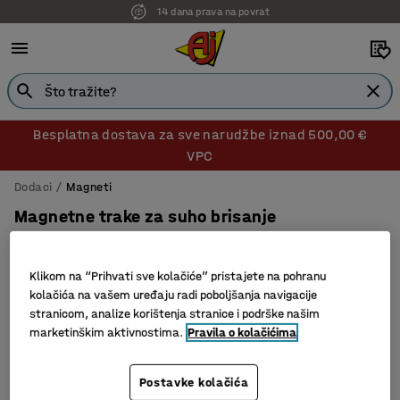
14 dana prava na povrat
Besplatna dostava za sve narudžbe iznad 500,00 €
VPC
Dodaci
Magneti
Magnetne trake za suho brisanje
22x50 mm, crvene boje
Br. artikla
:
119651
Klikom na “Prihvati sve kolačiće” pristajete na pohranu
kolačića na vašem uređaju radi poboljšanja navigacije
stranicom, analize korištenja stranice i podrške našim
marketinškim aktivnostima.
Pravila o kolačićima
Postavke kolačića