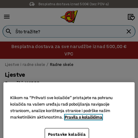
Besplatna dostava iznad 500€ (bez PDV-a)
Besplatna dostava za sve narudžbe iznad 500,00 €
VPC
Ljestve i radne skele
Radne skele
Ljestve
9 prečki, V 1800 mm
Br. artikla
:
90518
Klikom na “Prihvati sve kolačiće” pristajete na pohranu
kolačića na vašem uređaju radi poboljšanja navigacije
stranicom, analize korištenja stranice i podrške našim
marketinškim aktivnostima.
Pravila o kolačićima
Postavke kolačića