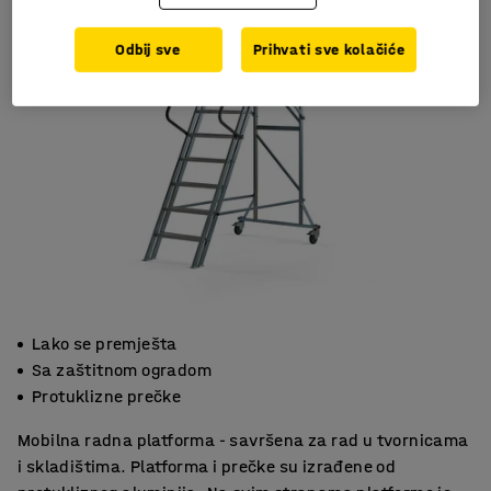
Odbij sve
Prihvati sve kolačiće
Lako se premješta
Sa zaštitnom ogradom
Protuklizne prečke
Mobilna radna platforma - savršena za rad u tvornicama
i skladištima. Platforma i prečke su izrađene od