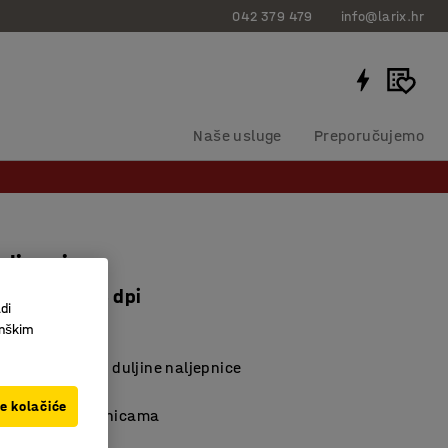
042 379 479
info@larix.hr
Naše usluge
Preporučujemo
aljepnica
mm/sek, 203 dpi
di
25095
inškim
t podešavanja duljine naljepnice
aštita
ve kolačiće
trakom s naljepnicama