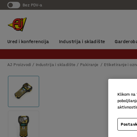
Bez PDV-a
Ured i konferencija
Industrija i skladište
Garderob
AJ Proizvodi
Industrija i skladište
Pakiranje
Etiketiranje i oz
Klikom na 
poboljšanj
aktivnost
Postavk