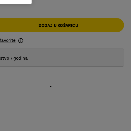
DODAJ U KOŠARICU
favorite
tvo 7 godina