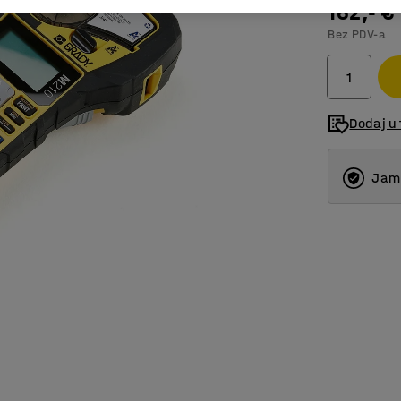
162,- €
Bez PDV-a
Dodaj u 
Jams