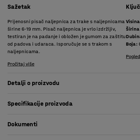
Sažetak
Klju
Prijenosni pisač naljepnica za trake s naljepnicama
Visina
širine 6-19 mm. Pisač naljepnica je vrlo izdržljiv,
Širina
testiran je na padanje i obložen je gumom za zaštitu
Dubin
od padova i udaraca. Isporučuje se s trakom s
Boja
:
naljepnicama.
Pogled
Pročitaj više
Detalji o proizvodu
Označite kablove, kutije, police i još puno toga s višena
Specifikacije proizvoda
naljepnica ima ABC tipkovnicu i jednostavne funkcije izbo
unesite svoj tekst i spremite ga za brzi ispis sljedeći put.
Visina
:
241
mm
Dokumenti
Širina
:
114
mm
Može se koristiti i za fiksne i za kontinuirane duljine nal
Dubina
:
63
mm
naljepnice nakon rezanja. Ispisane naljepnice dobro prianjaj