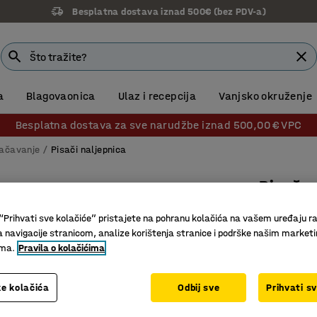
Besplatna dostava iznad 500€ (bez PDV-a)
a
Blagovaonica
Ulaz i recepcija
Vanjsko okruženje
Besplatna dostava za sve narudžbe iznad 500,00 € VPC
načavanje
Pisači naljepnica
Pisač n
ABC, 10 
“Prihvati sve kolačiće” pristajete na pohranu kolačića na vašem uređaju ra
Br. artikla
:
a navigacije stranicom, analize korištenja stranice i podrške našim market
ima.
Pravila o kolačićima
Mogućnos
Gumena z
e kolačića
Odbij sve
Prihvati s
Dolazi s 