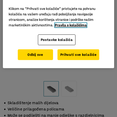
Klikom na “Prihvati sve kolačiće” pristajete na pohranu
kolačića na vašem uređaju radi poboljšanja navigacije
stranicom, analize korištenja stranice i podrške našim
marketinškim aktivnostima.
Pravila o kolačićima
Postavke kolačića
Odbij sve
Prihvati sve kolačiće
Skladištenje malih dijelova
Veličine prilagođena policama
Može se podijeliti na manje odjeljke s razdjelnicima