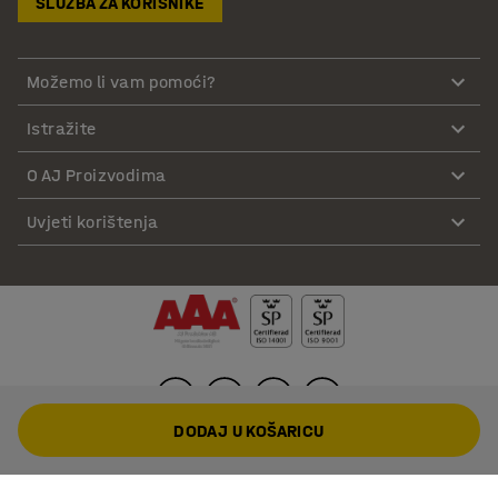
SLUŽBA ZA KORISNIKE
Možemo li vam pomoći?
Istražite
O AJ Proizvodima
Uvjeti korištenja
DODAJ U KOŠARICU