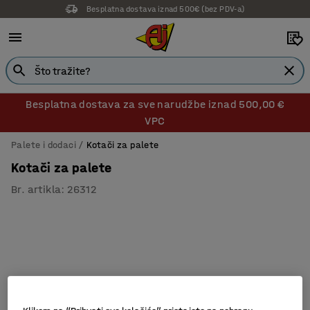
Besplatna dostava iznad 500€ (bez PDV-a)
Besplatna dostava za sve narudžbe iznad 500,00 €
VPC
Palete i dodaci
Kotači za palete
Kotači za palete
Br. artikla
:
26312