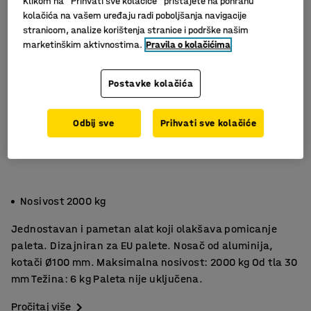
Klikom na “Prihvati sve kolačiće” pristajete na pohranu
kolačića na vašem uređaju radi poboljšanja navigacije
stranicom, analize korištenja stranice i podrške našim
marketinškim aktivnostima.
Pravila o kolačićima
Postavke kolačića
Odbij sve
Prihvati sve kolačiće
Nosivost 2000 kg
Jednostavan i pametan alat koji olakšava pomicanje
paleta. Dizajniran za EU palete. Nosač od aluminija,
kotači Ø100 mm. Maksimalna nosivost: 2000 kg Od tla 30
mm Težina: 6 kg Paleta nije uključena.
Pročitaj više