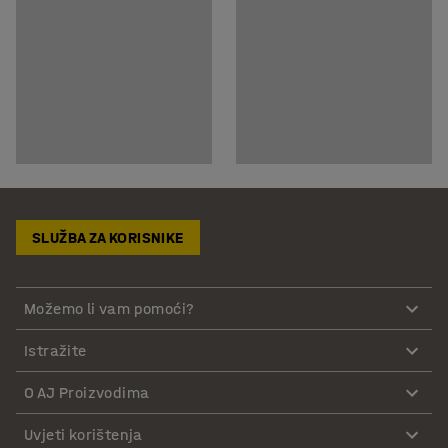
SLUŽBA ZA KORISNIKE
Možemo li vam pomoći?
Istražite
O AJ Proizvodima
Uvjeti korištenja