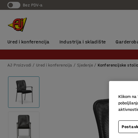
Bez PDV-a
Ured i konferencija
Industrija i skladište
Garderob
AJ Proizvodi
Ured i konferencija
Sjedenje
Konferencijske stoli
Klikom na 
poboljšanj
aktivnost
Postavk