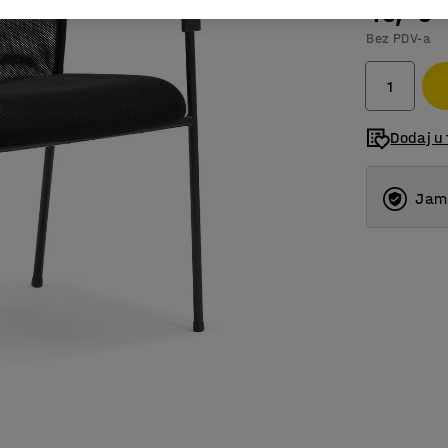
46,- €
Bez PDV-a
Dodaj u 
Jams