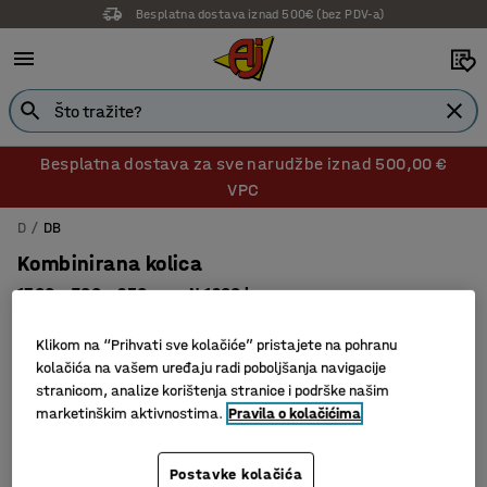
Besplatna dostava iznad 500€ (bez PDV-a)
Besplatna dostava za sve narudžbe iznad 500,00 €
VPC
D
DB
Kombinirana kolica
1300 x 700 x 250 mm, N 1200 kg
Br. artikla
:
20236
Klikom na “Prihvati sve kolačiće” pristajete na pohranu
kolačića na vašem uređaju radi poboljšanja navigacije
stranicom, analize korištenja stranice i podrške našim
marketinškim aktivnostima.
Pravila o kolačićima
Postavke kolačića