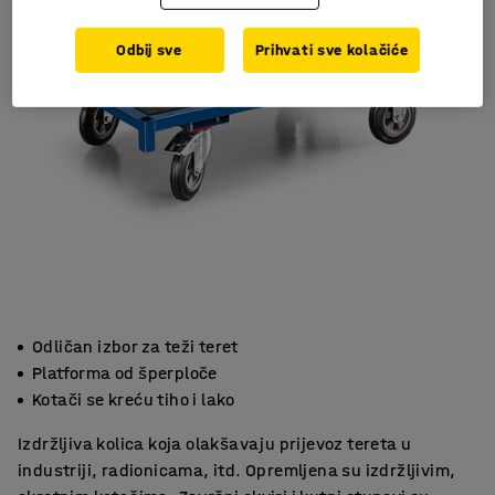
Odbij sve
Prihvati sve kolačiće
Odličan izbor za teži teret
Platforma od šperploče
Kotači se kreću tiho i lako
Izdržljiva kolica koja olakšavaju prijevoz tereta u
industriji, radionicama, itd. Opremljena su izdržljivim,