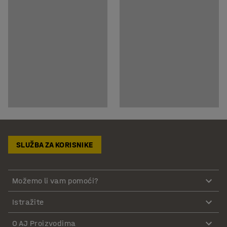
SLUŽBA ZA KORISNIKE
Možemo li vam pomoći?
Istražite
O AJ Proizvodima