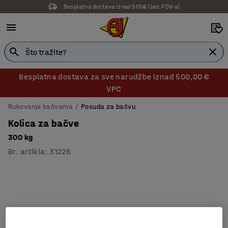
Besplatna dostava iznad 500€ (bez PDV-a)
Besplatna dostava za sve narudžbe iznad 500,00 €
VPC
Rukovanje bačvama
Posuda za bačvu
Kolica za bačve
300 kg
Br. artikla
:
31226