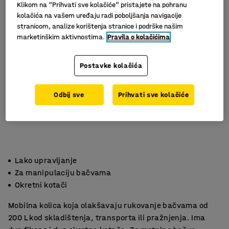
Klikom na “Prihvati sve kolačiće” pristajete na pohranu
kolačića na vašem uređaju radi poboljšanja navigacije
stranicom, analize korištenja stranice i podrške našim
marketinškim aktivnostima.
Pravila o kolačićima
Postavke kolačića
Odbij sve
Prihvati sve kolačiće
Lako upravljanje
Za manipulaciju bačvama
Okretni kotači
Mobilna kolica koja olakšavaju rukovanje bačvama od
200 L kod skladištenja, transporta ili pražnjenja. Ima