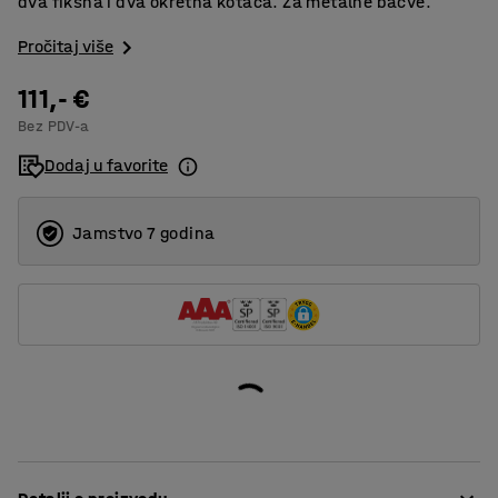
dva fiksna i dva okretna kotača. Za metalne bačve.
Pročitaj više
111,- €
Bez PDV-a
Dodaj u favorite
Jamstvo 7 godina