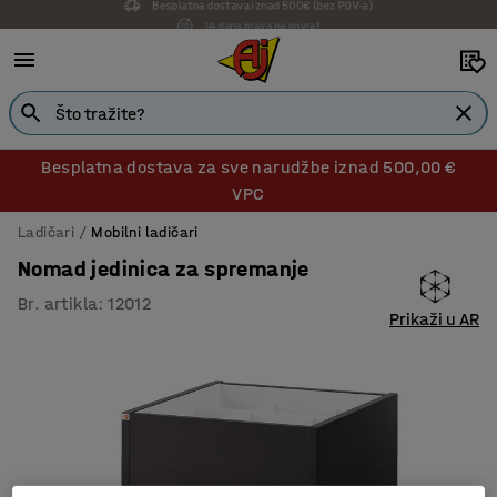
14 dana prava na povrat
Besplatna dostava za sve narudžbe iznad 500,00 €
VPC
Ladičari
Mobilni ladičari
Nomad jedinica za spremanje
Br. artikla
:
12012
Prikaži u AR