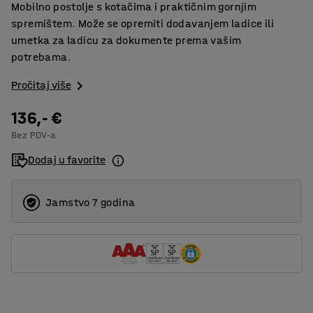
Mobilno postolje s kotačima i praktičnim gornjim
spremištem. Može se opremiti dodavanjem ladice ili
umetka za ladicu za dokumente prema vašim
potrebama.
Pročitaj više
136,- €
Bez PDV-a
Dodaj u favorite
Jamstvo 7 godina