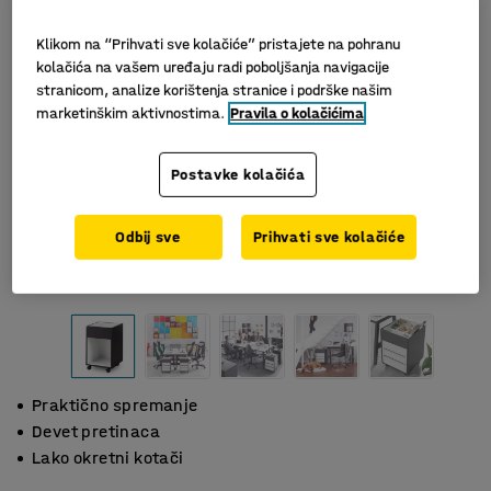
Klikom na “Prihvati sve kolačiće” pristajete na pohranu
kolačića na vašem uređaju radi poboljšanja navigacije
stranicom, analize korištenja stranice i podrške našim
marketinškim aktivnostima.
Pravila o kolačićima
Postavke kolačića
Odbij sve
Prihvati sve kolačiće
Praktično spremanje
Devet pretinaca
Lako okretni kotači