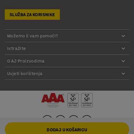
SLUŽBA ZA KORISNIKE
Možemo li vam pomoći?
Istražite
O AJ Proizvodima
Uvjeti korištenja
DODAJ U KOŠARICU