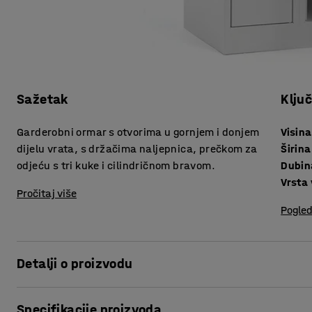
Sažetak
Klju
Garderobni ormar s otvorima u gornjem i donjem
Visina
dijelu vrata, s držačima naljepnica, prečkom za
Širina
odjeću s tri kuke i cilindričnom bravom.
Dubin
Vrsta 
Pročitaj više
Pogled
Detalji o proizvodu
Kompletan garderobni ormar s vratima pune duljine. Ormar
Specifikacije proizvoda
konstrukcijom od praškasto obojenog čelika. Praškasti pre