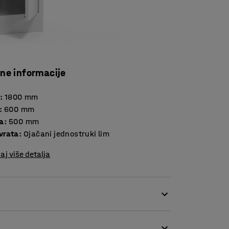
čne informacije
:
1800
mm
:
600
mm
a
:
500
mm
vrata
:
Ojačani jednostruki lim
aj više detalja
 je u potpunosti zavaren čvrstom
maz pruža izdržljiv završetak koji može