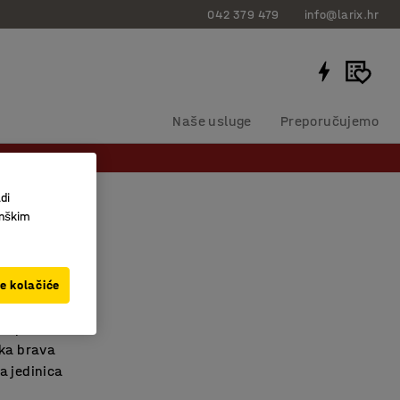
042 379 479
info@larix.hr
Naše usluge
Preporučujemo
di
inškim
obni ormar
, 2 pretinca
ve kolačiće
11451
a oprema
ska brava
a jedinica