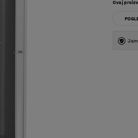
Ovaj proizv
POGLE
Jams