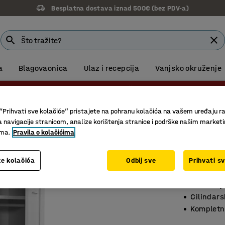
Besplatna dostava iznad 500€ (bez PDV-a)
a
Blagovaonica
Ulaz i recepcija
Vanjsko okruženje
Besplatna dostava za sve narudžbe iznad 500,00 € VPC
Garderobni ormari s postoljem
“Prihvati sve kolačiće” pristajete na pohranu kolačića na vašem uređaju ra
a navigacije stranicom, analize korištenja stranice i podrške našim market
Garder
ima.
Pravila o kolačićima
2 sekcije
e kolačića
Odbij sve
Prihvati s
Br. artikla
:
Unutarnj
Cilindar
Kompletn