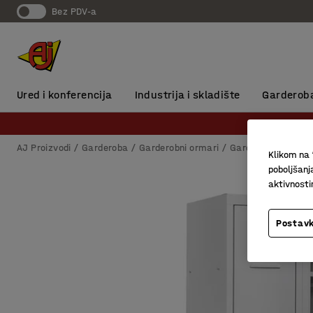
Bez PDV-a
Ured i konferencija
Industrija i skladište
Garderob
AJ Proizvodi
Garderoba
Garderobni ormari
Garderobni ormari
Klikom na 
poboljšanj
aktivnost
Postavk