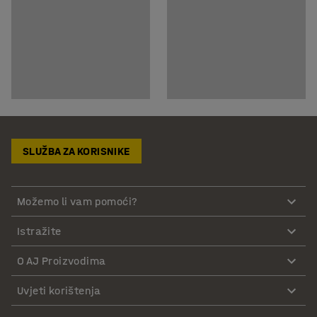
SLUŽBA ZA KORISNIKE
Možemo li vam pomoći?
Istražite
O AJ Proizvodima
Uvjeti korištenja