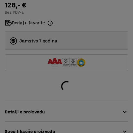
128,- €
Bez PDV-a
Dodaj u favorite
Jamstvo 7 godina
Detalji o proizvodu
Praktični stalak za 6 bicikala sa širinom kotača do 50
Specifikacije proizvoda
mm. Stalak se okreće na bilo koju stranu kako bi vam