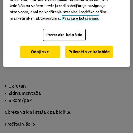
kolačića na vašem uređaju radi poboljšanja navigacije
stranicom, analize korištenja stranice i podrške našim
marketinškim aktivnostima.
Pravila o kolačićima
Postavke kolačića
Odbij sve
Prihvati sve kolačiće
Okretan
Zidna montaža
6 kom/pak
Okretan zidni stalak za bicikle.
Pročitaj više