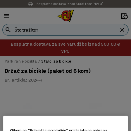
Besplatna dostava iznad 500€ (bez PDV-a)
Besplatna dostava za sve narudžbe iznad 500,00 €
VPC
Parkiranje bicikla
Stalci za bicikle
Držač za bicikle (paket od 6 kom)
Br. artikla
:
20244
Klikom na “Prihvati sve kolačiće” pristajete na pohranu