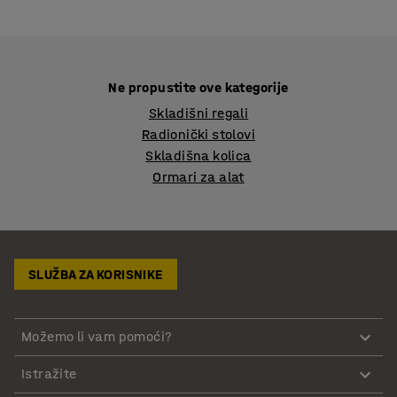
Ne propustite ove kategorije
Skladišni regali
Radionički stolovi
Skladišna kolica
Ormari za alat
SLUŽBA ZA KORISNIKE
Možemo li vam pomoći?
Istražite