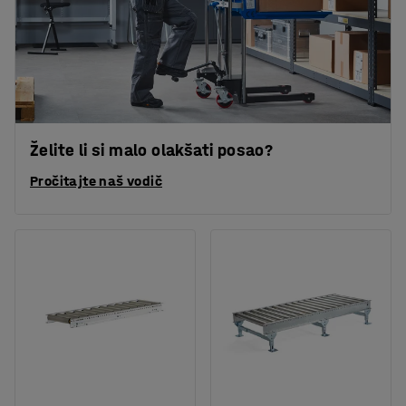
Želite li si malo olakšati posao?
Pročitajte naš vodič