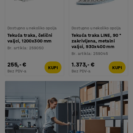
Dostupno u nekoliko opcija
Dostupno u nekoliko opcija
Tekuća traka, čelični
Tekuća traka LINE, 90 °
valjci, 1200x300 mm
zakrivljena, metalni
valjci, 930x400 mm
Br. artikla
:
259050
Br. artikla
:
259045
255,- €
1.373,- €
KUPI
KUPI
Bez PDV-a
Bez PDV-a