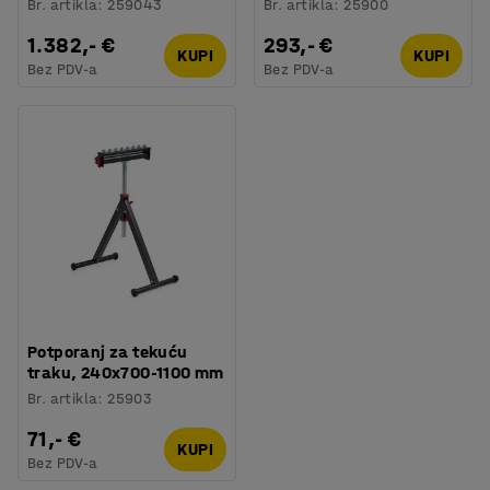
Br. artikla
:
259043
Br. artikla
:
25900
1.382,- €
293,- €
KUPI
KUPI
Bez PDV-a
Bez PDV-a
Potporanj za tekuću
traku, 240x700-1100 mm
Br. artikla
:
25903
71,- €
KUPI
Bez PDV-a