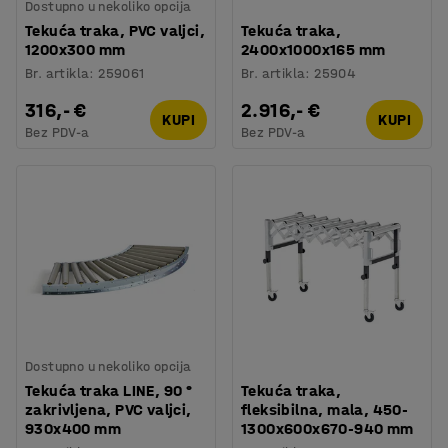
Dostupno u nekoliko opcija
Tekuća traka, PVC valjci,
Tekuća traka,
1200x300 mm
2400x1000x165 mm
Br. artikla
:
259061
Br. artikla
:
25904
316,- €
2.916,- €
KUPI
KUPI
Bez PDV-a
Bez PDV-a
Dostupno u nekoliko opcija
Tekuća traka LINE, 90 °
Tekuća traka,
zakrivljena, PVC valjci,
fleksibilna, mala, 450-
930x400 mm
1300x600x670-940 mm